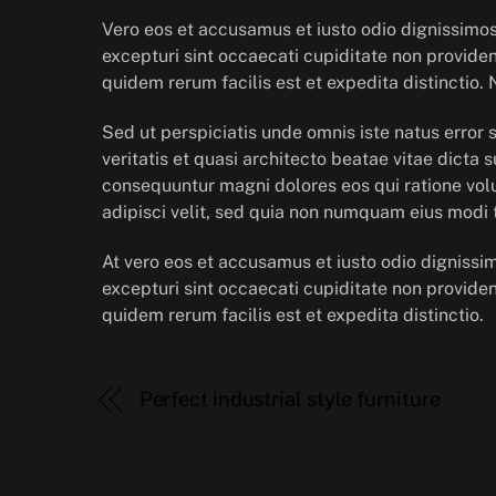
Vero eos et accusamus et iusto odio dignissimos
excepturi sint occaecati cupiditate non provident
quidem rerum facilis est et expedita distinctio.
Sed ut perspiciatis unde omnis iste natus erro
veritatis et quasi architecto beatae vitae dicta
consequuntur magni dolores eos qui ratione vol
adipisci velit, sed quia non numquam eius modi
At vero eos et accusamus et iusto odio dignissi
excepturi sint occaecati cupiditate non provident
quidem rerum facilis est et expedita distinctio.
Perfect industrial style furniture