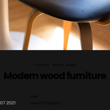
Furniture
/
Interior Design
Modern wood furniture
VIEW
 07 2021
Launch Project