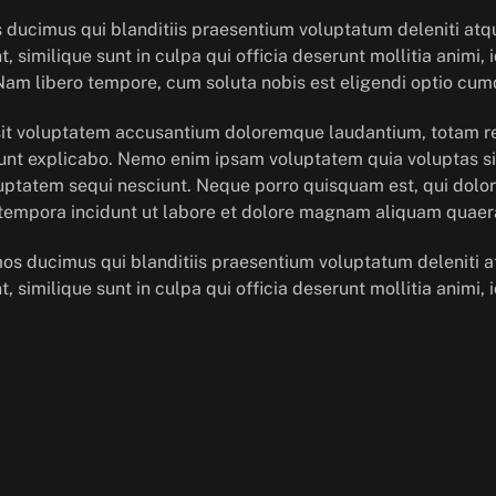
 ducimus qui blanditiis praesentium voluptatum deleniti atq
, similique sunt in culpa qui officia deserunt mollitia animi
 Nam libero tempore, cum soluta nobis est eligendi optio cumq
r sit voluptatem accusantium doloremque laudantium, totam r
 sunt explicabo. Nemo enim ipsam voluptatem quia voluptas sit
uptatem sequi nesciunt. Neque porro quisquam est, qui dolor
 tempora incidunt ut labore et dolore magnam aliquam quaer
mos ducimus qui blanditiis praesentium voluptatum deleniti a
, similique sunt in culpa qui officia deserunt mollitia animi