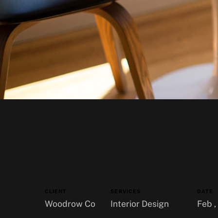
CLIENT
SERVICES
DATE
Woodrow Co
Interior Design
Feb ,