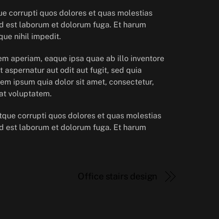
ue corrupti quos dolores et quas molestias
, id est laborum et dolorum fuga. Et harum
ue nihil impedit.
em aperiam, eaque ipsa quae ab illo inventore
 aspernatur aut odit aut fugit, sed quia
em ipsum quia dolor sit amet, consectetur,
at voluptatem.
tque corrupti quos dolores et quas molestias
, id est laborum et dolorum fuga. Et harum
Office stairs design